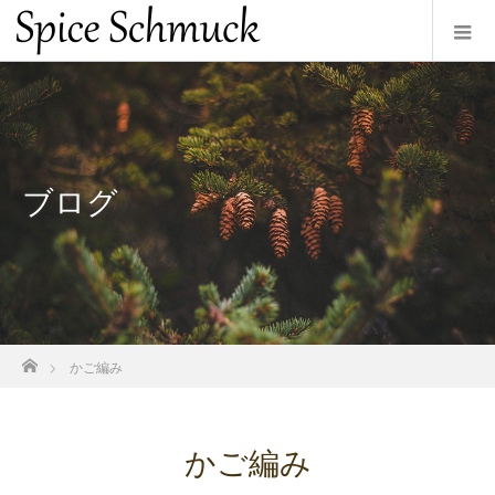
ブログ
ホーム
かご編み
かご編み