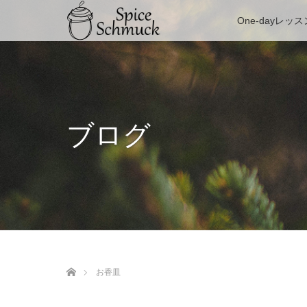
One-dayレッス
ブログ
ホーム
お香皿